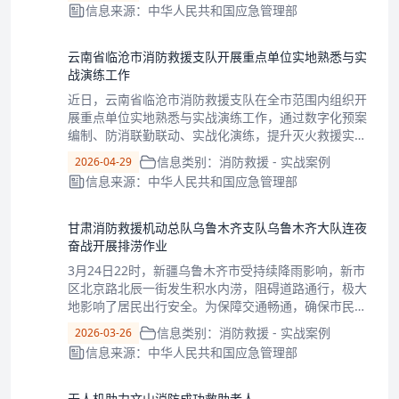
信息来源：中华人民共和国应急管理部
开展消防安全检查。检查重点为消防设
云南省临沧市消防救援支队开展重点单位实地熟悉与实
战演练工作
近日，云南省临沧市消防救援支队在全市范围内组织开
展重点单位实地熟悉与实战演练工作，通过数字化预案
编制、防消联勤联动、实战化演练，提升灭火救援实战
能力。精编数字预案，精准夯实基础。支队以重点单位
信息类别：消防救援 - 实战案例
2026-04-29
“数字化”预案编制为核心抓手，组织指战员深入一线，
信息来源：中华人民共和国应急管理部
实地拍摄重点单位内外部实景图片，收集建
甘肃消防救援机动总队乌鲁木齐支队乌鲁木齐大队连夜
奋战开展排涝作业
3月24日22时，新疆乌鲁木齐市受持续降雨影响，新市
区北京路北辰一街发生积水内涝，阻碍道路通行，极大
地影响了居民出行安全。为保障交通畅通，确保市民安
全通行，甘肃消防救援机动总队乌鲁木齐支队乌鲁木齐
信息类别：消防救援 - 实战案例
2026-03-26
大队迅速响应，火速奔赴受灾区域执行排涝抢险任务。
信息来源：中华人民共和国应急管理部
经现场勘察，该路段积水约7000立方
无人机助力文山消防成功救助老人