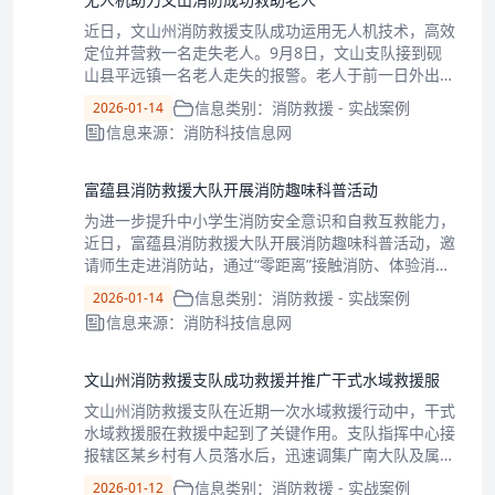
近日，文山州消防救援支队成功运用无人机技术，高效
定位并营救一名走失老人。9月8日，文山支队接到砚
山县平远镇一名老人走失的报警。老人于前一日外出未
归，家属自行搜寻无果。现场周边为茂密玉米地，分布
信息类别：消防救援 - 实战案例
2026-01-14
水井水塘，地形复杂，传统搜索困难。接报后，支队迅
信息来源：消防科技信息网
速调派辖区专职消防力量赶赴现场。指挥员部
富蕴县消防救援大队开展消防趣味科普活动
为进一步提升中小学生消防安全意识和自救互救能力，
近日，富蕴县消防救援大队开展消防趣味科普活动，邀
请师生走进消防站，通过“零距离”接触消防、体验消
防、学习消防，上了一堂生动实用的消防安全实践课。
信息类别：消防救援 - 实战案例
2026-01-14
活动现场，消防科普教育基地是此次活动的“热门打卡
信息来源：消防科技信息网
地”。这里的VR消防科普设备和模拟灭火系
文山州消防救援支队成功救援并推广干式水域救援服
文山州消防救援支队在近期一次水域救援行动中，干式
水域救援服在救援中起到了关键作用。支队指挥中心接
报辖区某乡村有人员落水后，迅速调集广南大队及属地
政府专职队赶赴现场。面对广阔水域的搜救挑战，现场
信息类别：消防救援 - 实战案例
2026-01-12