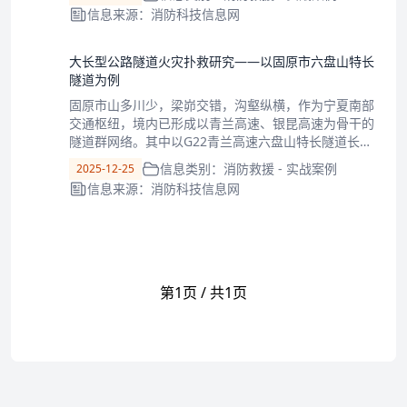
指挥员果断启动水上搜救预案。值得一提的是，参与水
信息来源：消防科技信息网
下搜寻的救援小组全员规范穿戴了干式水域救
大长型公路隧道火灾扑救研究——以固原市六盘山特长
隧道为例
固原市山多川少，梁峁交错，沟壑纵横，作为宁夏南部
交通枢纽，境内已形成以青兰高速、银昆高速为骨干的
隧道群网络。其中以G22青兰高速六盘山特长隧道长度
为最，全长9485m，隧道洞身最大埋深700m，以
信息类别：消防救援 - 实战案例
2025-12-25
N36°E的走向穿越六盘山，东西连接泾源和隆德两县，
信息来源：消防科技信息网
大部分坐落于隆德县境内，于201
第1页 / 共1页