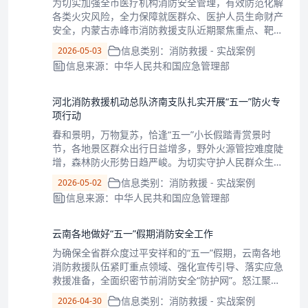
为切实加强全市医疗机构消防安全管理，有效防范化解
各类火灾风险，全力保障就医群众、医护人员生命财产
安全，内蒙古赤峰市消防救援支队近期聚焦重点、靶向
发力，以隐患排查、实战演练、宣传培训为抓手“三箭
信息类别：消防救援 - 实战案例
2026-05-03
齐发”，扎实推进医疗机构消防安全专项整治工作，全
信息来源：中华人民共和国应急管理部
面筑牢医疗场所安全防线。精准排查除隐患，
河北消防救援机动总队济南支队扎实开展“五一”防火专
项行动
春和景明，万物复苏，恰逢“五一”小长假踏青赏景时
节，各地景区群众出行日益增多，野外火源管控难度陡
增，森林防火形势日趋严峻。为切实守护人民群众生命
财产安全和生态环境安全，河北消防救援机动总队济南
信息类别：消防救援 - 实战案例
2026-05-02
支队统筹部署、精准发力，出动160人在4个重点景区
信息来源：中华人民共和国应急管理部
异地同步开展“五一”防火专项行动，筑牢
云南各地做好“五一”假期消防安全工作
为确保全省群众度过平安祥和的“五一”假期，云南各地
消防救援队伍紧盯重点领域、强化宣传引导、落实应急
救援准备，全面织密节前消防安全“防护网”。怒江聚焦
旅游景点、宾馆酒店、商场超市等人员密集场所，以及
信息类别：消防救援 - 实战案例
2026-04-30
“九小”场所、老旧小区、村民自建房等火灾高风险区域