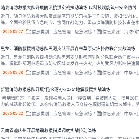
随县消防救援大队开展防汛抗洪实战拉动演练 以科技赋能筑牢安全防线
近日，随县消防救援大队聚焦辖区汛期防汛抗洪工作实际，紧扣“实战化
练，全面检验队伍应急响应、协同作战能力，重点演练消防科技装备在
民群众生命财产安全防线。演练启动后，大队严格按照防汛
信息类别：应急管理 - 应急演练
/
信息来源：消防科
2026-05-27
黑龙江消防救援机动总队黑河支队开展森林草原火灾扑救联合实战演练
近日，黑龙江消防救援机动总队黑河支队卧都河驻防分队联合嫩江市林
练，模拟卧都河林场重点防火区域突发森林火灾，火势受风力影响快速
安全，形势异常严峻。接到模拟火情后，联合指挥部迅速启
信息类别：应急管理 - 应急演练
/
信息来源：中华人
2026-05-23
新疆消防救援总队开展“昆仑砺刃·2026”地震救援实战演练
“听到请回答！”“报告！发现被困人员！”“搜索到一名被困人员！”5月
力的喊话此起彼伏。20余名消防救援人员穿梭在模拟建筑坍塌废墟中，
仑砺刃·2026”地震救援实战演练。此
信息类别：应急管理 - 应急演练
/
信息来源：中华人
2026-05-22
云南省迪庆州开展地震救援指挥调度实战拉动演练
近日，云南省迪庆州消防救援支队组织开展全要素、全流程、实战化地