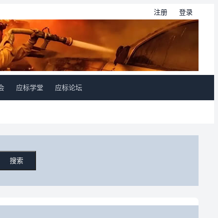
注册
登录
会
应标学堂
应标论坛
搜索