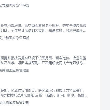
民共和国应急管理部
，补齐地震坍塌、高空绳索救援专业短板，夯实全域应急救
培训班，全体参训队员刻苦实训、精进本领，顺利完成全部
民共和国应急管理部
全面提升指战员复杂环境下识图用图、精准定位、应急处置
持从严从难、紧贴实战原则，严密组织夜间找点专项训练，
民共和国应急管理部
织叠加，区域性灾情处置、跨区域应急驰援压力持续攀升。
消防救援机动总队聚焦“三断”（断路、断网、断电）极端场
民共和国应急管理部