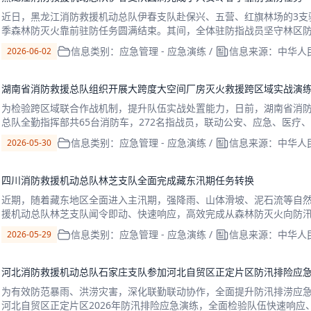
近日，黑龙江消防救援机动总队伊春支队赴保兴、五营、红旗林场的3支
季森林防灭火靠前驻防任务圆满结束。其间，全体驻防指战员坚守林区
护国家重点生态功能区生态安全与人民群众生命财产安全
信息类别：应急管理 - 应急演练
/
信息来源：中华人
2026-06-02
湖南省消防救援总队组织开展大跨度大空间厂房灭火救援跨区域实战演
为检验跨区域联合作战机制，提升队伍实战处置能力，日前，湖南省消防
总队全勤指挥部共65台消防车，272名指战员，联动公安、应急、医疗
办大跨度大空间厂房灭火救援跨区域实战演练。针对
信息类别：应急管理 - 应急演练
/
信息来源：中华人
2026-05-30
四川消防救援机动总队林芝支队全面完成藏东汛期任务转换
近期，随着藏东地区全面进入主汛期，强降雨、山体滑坡、泥石流等自
援机动总队林芝支队闻令即动、快速响应，高效完成从森林防灭火向防汛
标准更高”的过硬作风，筑牢藏东汛期安全防线。藏东林
信息类别：应急管理 - 应急演练
/
信息来源：中华人
2026-05-29
河北消防救援机动总队石家庄支队参加河北自贸区正定片区防汛排险应
为有效防范暴雨、洪涝灾害，深化联勤联动协作，全面提升防汛排涝应
河北自贸区正定片区2026年防汛排险应急演练，全面检验队伍快速响