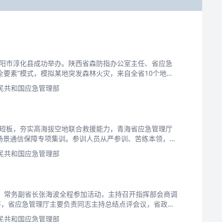
咸阳市淳化县成功举办。陕西省森防指办公室主任、省应急
要素”模式，模拟某地突发森林火灾，来自全省10个地市
民共和国应急管理部
信短板，夯实高海拔空地联合救援能力，青海省应急管理厅
断场景通信保障专项集训。参训人员从严参训、苦练本领，全
民共和国应急管理部
委、常务副省长张海波全程参加活动，主持召开指挥部会商调
评，省应急管理厅主要负责同志主持总结点评会议，省政府
民共和国应急管理部