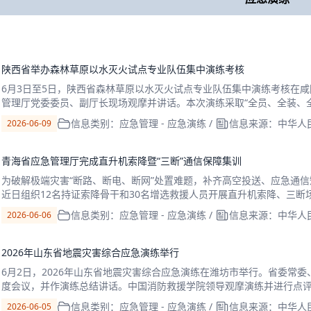
陕西省举办森林草原以水灭火试点专业队伍集中演练考核
6月3日至5日，陕西省森林草原以水灭火试点专业队伍集中演练考核在
管理厅党委委员、副厅长现场观摩并讲话。本次演练采取“全员、全装、全
及省林业局直属的11支队伍、110名队员实施全
信息类别：应急管理 - 应急演练
/
信息来源：中华人
2026-06-09
青海省应急管理厅完成直升机索降暨“三断”通信保障集训
为破解极端灾害“断路、断电、断网”处置难题，补齐高空投送、应急通
近日组织12名持证索降骨干和30名增选救援人员开展直升机索降、三
部顺利通过考核。集训紧扣青海高寒复杂地域灾害特
信息类别：应急管理 - 应急演练
/
信息来源：中华人
2026-06-06
2026年山东省地震灾害综合应急演练举行
6月2日，2026年山东省地震灾害综合应急演练在潍坊市举行。省委常
度会议，并作演练总结讲话。中国消防救援学院领导观摩演练并进行点
副秘书长，省地震局、省消防救援总队、潍坊市政府
信息类别：应急管理 - 应急演练
/
信息来源：中华人
2026-06-05