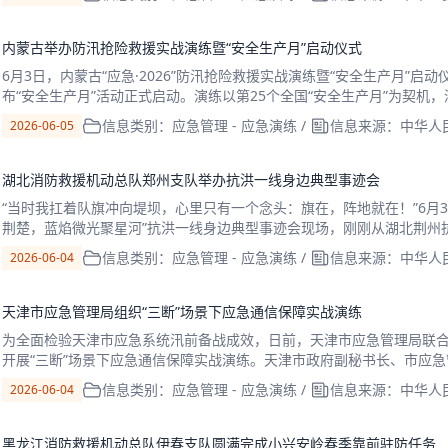
内蒙古举办防汛抢险救援实战演练暨“安全生产月”启动仪式
6月3日，内蒙古“应急·2026”防汛抢险救援实战演练暨“安全生产月”
布“安全生产月”活动正式启动。演练以第25个全国“安全生产月”为契
作重要论述和重要指示批示精神，紧
信息类别：应急管理 - 应急演练
/
信息来源：中华人
2026-06-05
湖北消防救援机动总队郑州支队举办抗洪一线身边典型事迹会
“当时我扛着队旗冲向堤坝，心里只有一个念头：旗在，阵地就在！”6月
荆楚，蓝焰微光聚星河”抗洪一线身边典型事迹会现场，刚刚从湖北荆州
动。这是该支队思想政治教育“三大品牌”之一“蓝
信息类别：应急管理 - 应急演练
/
信息来源：中华人
2026-06-04
天津市应急管理局组织“三断”场景下应急通信保障实战演练
为全面检验天津市应急系统汛前备战成效，日前，天津市应急管理局联
开展“三断”场景下应急通信保障实战演练。天津市政府副秘书长、市应
管理局相关负责领导观摩演练。此次演练设置1个主会场
信息类别：应急管理 - 应急演练
/
信息来源：中华人
2026-06-04
黑龙江消防救援机动总队伊春支队圆满完成小兴安岭春季靠前驻防任务