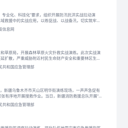
、专业化、科技化”要求，组织开展防汛抗洪实战拉动演
水域救援中的实战应用，以练促战、以战备汛，切实筑牢人
技信息网
业和草原局，开展森林草原火灾扑救实战演练。此次实战演
蔓延扩散，严重威胁附近村民生命财产安全和重要林区生态
民共和国应急管理部
20日，新疆乌鲁木齐市天山区明华街演练现场，一声声急促有
紧张有序地开展搜救作业。当日，新疆消防救援总队开展“昆
民共和国应急管理部
震救援指挥调度拉动演练，提升队伍地震灾害应急救援指挥