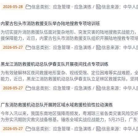
特征，立足本地实际情况及地下综合管廊运行特点组织
信息类别：应急管理 - 应急演练
/
信息来源：中华人
2026-05-28
内蒙古包头市消防救援支队举办陆地搜救专项培训班
为切实提升消防救援队伍面对复杂地形、突发灾害的陆地搜救实战能力
援保障能力，近日，内蒙古包头市消防救援支队组织开展陆地搜救专项
培训科目并通过考核。本次培训紧贴自然灾害救援实战需求
信息类别：应急管理 - 应急演练
/
信息来源：中华人
2026-05-27
黑龙江消防救援机动总队伊春支队开展夜间找点专项训练
为有效破解林区夜间救援地形复杂、视线受限、定位困难等实战难题，
能力，近日，黑龙江消防救援机动总队伊春支队立足林区救援实际，坚
全力夯实实战根基。本次训练紧扣辖区林区环境特点，针对
信息类别：应急管理 - 应急演练
/
信息来源：中华人
2026-05-27
广东消防救援机动总队开展跨区域水域救援检验性拉动演练
今年入汛以来，我国东南地区强降雨频发，粤湘琼三省各类灾害风险交
为夯实汛期防灾救灾战备根基，锤炼全域实战应战能力，5月25日，广东
景，组织开展“锋澜粤海”跨区域水域救援检验性拉
信息类别：应急管理 - 应急演练
/
信息来源：中华人
2026-05-27