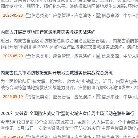
调度专业化、规范化、精细化水平。演练模拟辖区某地发生6.0级破坏
断、人员被困、水电通讯部分中断，次生坍塌、堰塞湖、
信息类别：应急管理 - 应急演练
/
信息来源：中华人
2026-05-20
内蒙古开展高寒地区跨区域地震灾害救援实战演练
近日，内蒙古自治区消防救援总队联合自治区应急管理厅、内蒙古消防
组织开展“砺剑北疆·2026”高寒地区跨区域地震灾害救援实战演练。演练
部分厂房倒塌，灾区部分道路、电力、供水、
信息类别：应急管理 - 应急演练
/
信息来源：中华人
2026-05-20
内蒙古包头市消防救援支队开展地震救援实景实战综合演练
为全面检验队伍“抗大震、抢大险、救大灾”实战能力，近日，内蒙古包头市
战综合演练暨陆地搜救队实战能力测评。灾情假设九原区麻池镇发生7.2级
动重特大地震灾害应急预案，调集1
信息类别：应急管理 - 应急演练
/
信息来源：中华人
2026-05-19
2026年安徽省“全国防灾减灾日”暨防灾减灾宣传周主场活动在滁州举行
今年5月12日是第18个全国防灾减灾日，主题为“人人讲安全、个个会应
宣传周。5月12日，安徽省暨滁州市“全国防灾减灾日”主题宣传周启动
场举行。省应急管理厅及滁州市有关领
信息类别：应急管理 - 应急演练
/
信息来源：中华人
2026-05-19