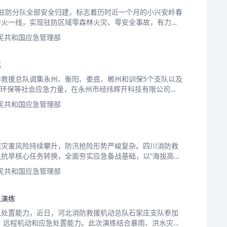
驻防分队全部安全归建，标志着历时近一个月的小兴安岭春
防火一线，实现驻防区域零森林火灾、零安全事故，有力守
民共和国应急管理部
练
救援总队调集永州、衡阳、娄底、郴州和训保5个支队以及
、环保等社会应急力量，在永州市经纬辉开科技有限公司举
民共和国应急管理部
然灾害风险持续攀升，防汛抢险形势严峻复杂。四川消防救
抗旱核心任务转换，全面夯实应急备战基础，以“海拔高、
民共和国应急管理部
急演练
急处置能力，近日，河北消防救援机动总队石家庄支队参加
应、远程机动和应急处置能力。此次演练结合暴雨、洪水灾害